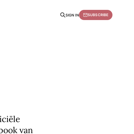
SUBSCRIBE
SIGN IN
ciële
spook van