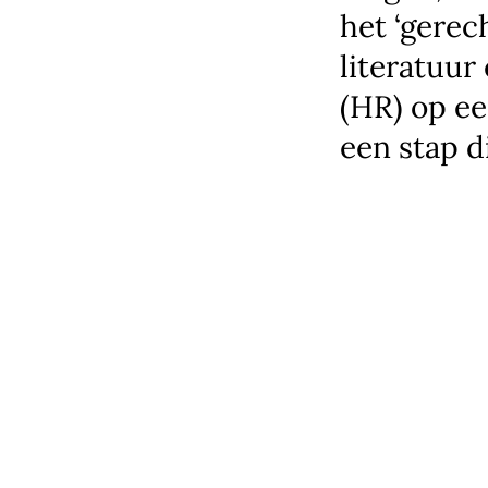
het ‘gerec
literatuur
(HR) op ee
een stap d