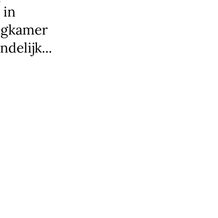
 in
ingkamer
delijk...