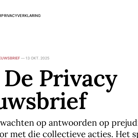
R
PRIVACYVERKLARING
EUWSBRIEF
—
13 OKT. 2025
 De Privacy
uwsbrief
 wachten op antwoorden op prejudi
or met die collectieve acties. Het 